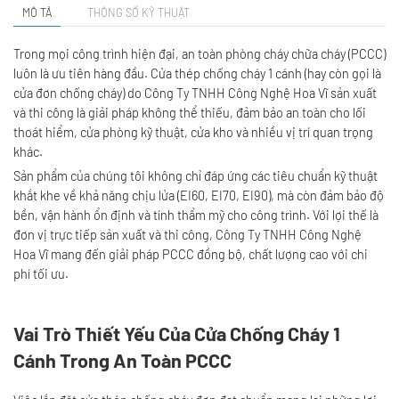
MÔ TẢ
THÔNG SỐ KỸ THUẬT
Trong mọi công trình hiện đại, an toàn phòng cháy chữa cháy (PCCC)
luôn là ưu tiên hàng đầu. Cửa thép chống cháy 1 cánh (hay còn gọi là
cửa đơn chống cháy) do Công Ty TNHH Công Nghệ Hoa Vĩ sản xuất
và thi công là giải pháp không thể thiếu, đảm bảo an toàn cho lối
thoát hiểm, cửa phòng kỹ thuật, cửa kho và nhiều vị trí quan trọng
khác.
Sản phẩm của chúng tôi không chỉ đáp ứng các tiêu chuẩn kỹ thuật
khắt khe về khả năng chịu lửa (EI60, EI70, EI90), mà còn đảm bảo độ
bền, vận hành ổn định và tính thẩm mỹ cho công trình. Với lợi thế là
đơn vị trực tiếp sản xuất và thi công, Công Ty TNHH Công Nghệ
Hoa Vĩ mang đến giải pháp PCCC đồng bộ, chất lượng cao với chi
phí tối ưu.
Vai Trò Thiết Yếu Của Cửa Chống Cháy 1
Cánh Trong An Toàn PCCC