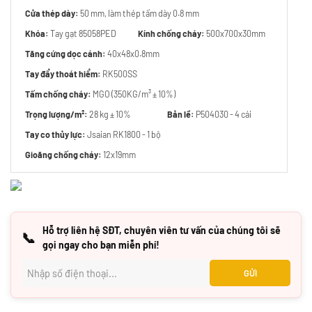
Cửa thép dày:
50 mm, làm thép tấm dày 0.8 mm
Khóa:
Tay gạt 85058PED
Kính chống cháy:
500x700x30mm
Tăng cứng dọc cánh:
40x48x0.8mm
Tay đẩy thoát hiểm:
RK500SS
Tấm chống cháy:
MGO (350KG/m³ ± 10%)
Trọng lượng/m²:
28 kg ± 10%
Bản lề:
P504030 - 4 cái
Tay co thủy lực:
Jsaian RK1800 - 1 bộ
Gioăng chống cháy:
12x19mm
Hỗ trợ liên hệ SĐT, chuyên viên tư vấn của chúng tôi sẽ
📞
gọi ngay cho bạn miễn phí!
GỬI