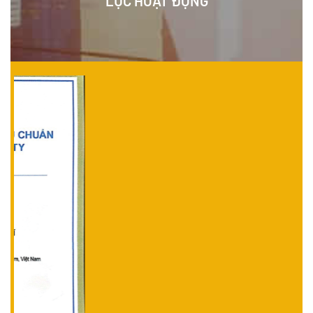
LỰC HOẠT ĐỘNG