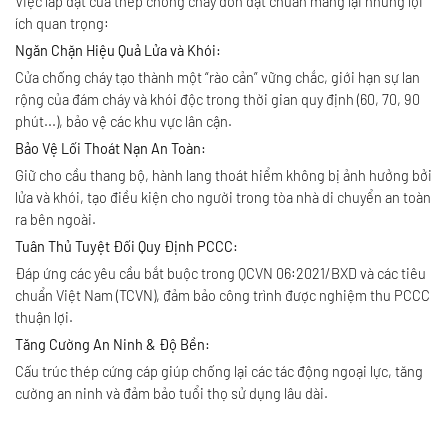
Việc lắp đặt cửa thép chống cháy đơn đạt chuẩn mang lại những lợi
ích quan trọng:
Ngăn Chặn Hiệu Quả Lửa và Khói:
Cửa chống cháy tạo thành một “rào cản” vững chắc, giới hạn sự lan
rộng của đám cháy và khói độc trong thời gian quy định (60, 70, 90
phút...), bảo vệ các khu vực lân cận.
Bảo Vệ Lối Thoát Nạn An Toàn:
Giữ cho cầu thang bộ, hành lang thoát hiểm không bị ảnh hưởng bởi
lửa và khói, tạo điều kiện cho người trong tòa nhà di chuyển an toàn
ra bên ngoài.
Tuân Thủ Tuyệt Đối Quy Định PCCC:
Đáp ứng các yêu cầu bắt buộc trong QCVN 06:2021/BXD và các tiêu
chuẩn Việt Nam (TCVN), đảm bảo công trình được nghiệm thu PCCC
thuận lợi.
Tăng Cường An Ninh & Độ Bền:
Cấu trúc thép cứng cáp giúp chống lại các tác động ngoại lực, tăng
cường an ninh và đảm bảo tuổi thọ sử dụng lâu dài.