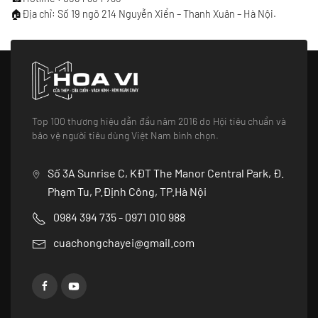
🏠Địa chỉ: Số 19 ngõ 214 Nguyễn Xiển – Thanh Xuân – Hà Nội.
Top 100 thương hiệu dẫn đầu năm 2016 do Hội tiêu chuẩn và
bảo vệ người tiêu dùng Việt Nam bình chọn.
Số 3A Sunrise C, KĐT The Manor Central Park, Đ.
Phạm Tu, P.Định Công, TP.Hà Nội
0984 394 735 - 0971 010 988
cuachongchayei@gmail.com