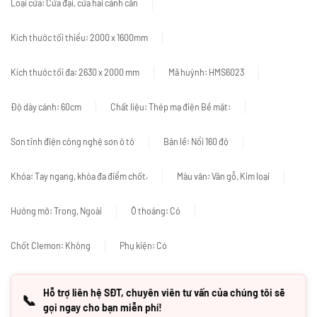
Loại cửa: Cửa đại, cửa hai cánh cân
Kích thước tối thiểu: 2000 x 1600mm
Kích thước tối đa: 2630 x 2000 mm
Mã huỳnh: HMS6023
Độ dày cánh: 60cm
Chất liệu: Thép mạ điện Bề mặt:
Sơn tĩnh điện công nghệ sơn ô tô
Bản lề: Nổi 160 độ
Khóa: Tay ngang, khóa đa điểm chốt.
Màu vân: Vân gỗ, Kim loại
Hướng mở: Trong, Ngoài
Ô thoáng: Có
Chốt Clemon: Không
Phụ kiện: Có
Hỗ trợ liên hệ SĐT, chuyên viên tư vấn của chúng tôi sẽ
📞
gọi ngay cho bạn miễn phí!