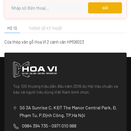
GỬI
MÔ TẢ
THÔNG SỐ KỸ THUẬT
Cửa thép vân gỗ Hoa Vĩ 2 cánh cân HMS6023
Top 100 thương hiệu dẫn đầu năm 2016 do Hội tiêu chuẩn và
bảo vệ người tiêu dùng Việt Nam bình chọn.
Số 3A Sunrise C, KĐT The Manor Central Park, Đ.
Phạm Tu, P.Định Công, TP.Hà Nội
0984 394 735 - 0971 010 988